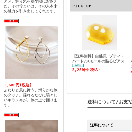
アス。飾り気を最小限におさえ
た、その佇まいは、その人本来
PICK UP
の魅力を引き出してくれます。
【送料無料】白蝶貝 プティ・
ハート/スモールの貼るピアス
2,280円(税込)
1,680円(税込)
ふわりと風に舞う、滑らかな線
のタッチ。揺れるたびに瑞々し
いキラメキが、線の上で踊りま
送料について/お支
す。
送料について