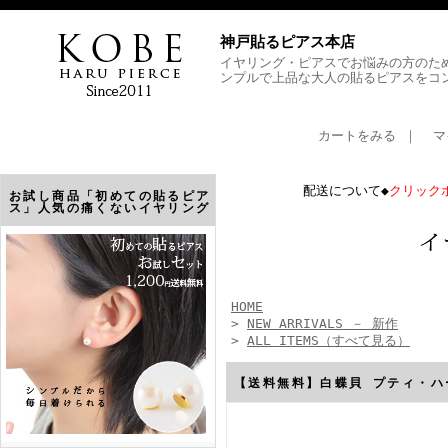
神戸貼るピアス本店
イヤリング・ピアスでお悩みの方のた
ンプルで上品な大人の貼るピアスをコ
カートをみる
｜
マ
配送について◆
クリック
お試し商品「初めての貼るピア
ス」人気の痛くないイヤリング
HOME
>
NEW ARRIVALS － 新作
>
ALL ITEMS（すべて見る）
【送料無料】白蝶貝 プティ・