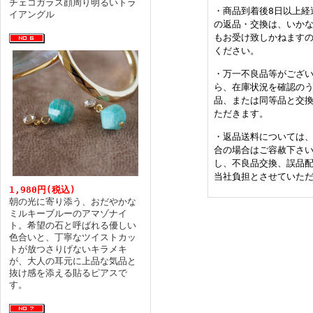
チェコガラス顔周り明るいトラ
・商品到着後8日以上経
イアングル
の返品・交換は、いか
もお受け致しかねます
ください。
・万一不良品等がござ
ら、在庫状況を確認の
品、または同等品と交
ただきます。
・返品送料については
合の場合はご容赦下さ
し、不良品交換、誤品
当社負担とさせていた
1,980円(税込)
朝の光に寄り添う、おだやかな
ミルキーブルーのアマゾナイ
ト。希望の石と呼ばれる優しい
色合いと、丁寧なツイストカッ
トが放つさりげないキラメキ
が、大人の耳元に上品な気品と
抜け感を添える貼るピアスで
す。