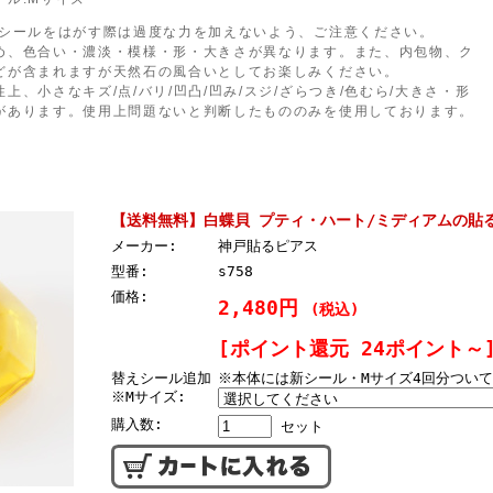
:シールをはがす際は過度な力を加えないよう、ご注意ください。
め、色合い・濃淡・模様・形・大きさが異なります。また、内包物、ク
どが含まれますが天然石の風合いとしてお楽しみください。
上、小さなキズ/点/バリ/凹凸/凹み/スジ/ざらつき/色むら/大きさ・形
があります。使用上問題ないと判断したもののみを使用しております。
【送料無料】白蝶貝 プティ・ハート/ミディアムの貼
メーカー:
神戸貼るピアス
型番:
s758
価格:
2,480円
(税込)
[ポイント還元 24ポイント～
替えシール追加
※本体には新シール・Mサイズ4回分つい
※Mサイズ:
購入数:
セット