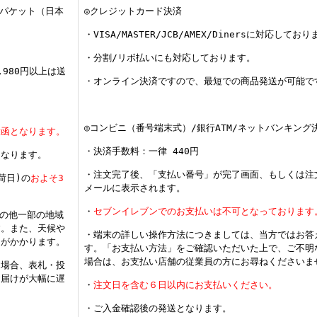
うパケット（日本
◎クレジットカード決済
・VISA/MASTER/JCB/AMEX/Dinersに対応してお
・分割/リボ払いにも対応しております。
980円以上は送
・オンライン決済ですので、最短での商品発送が可能で
◎コンビニ（番号端末式）/銀行ATM/ネットバンキング
投函となります。
・決済手数料：一律 440円
となります。
・注文完了後、「支払い番号」が完了画面、もしくは注
荷日)の
およそ3
メールに表示されます。
・
セブンイレブンでのお支払いは不可となっております
その他一部の地域
す。また、天候や
・端末の詳しい操作方法につきましては、当方ではお答
間がかかります。
す。「お支払い方法」をご確認いただいた上で、ご不明
場合は、お支払い店舗の従業員の方にお尋ねくださいま
る場合、表札・投
お届けが大幅に遅
・
注文日を含む６日以内にお支払いください。
。
・ご入金確認後の発送となります。