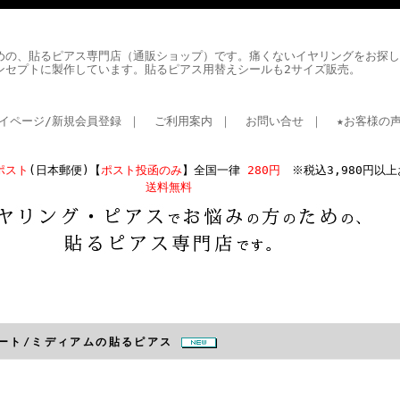
めの、貼るピアス専門店（通販ショップ）です。痛くないイヤリングをお探し
ンセプトに製作しています。貼るピアス用替えシールも2サイズ販売。
イページ/新規会員登録
｜
ご利用案内
｜
お問い合せ
｜
★お客様の
ポスト
(日本郵便)【
ポスト投函のみ
】全国一律
280円
※税込3,980円以
送料無料
ハート/ミディアムの貼るピアス