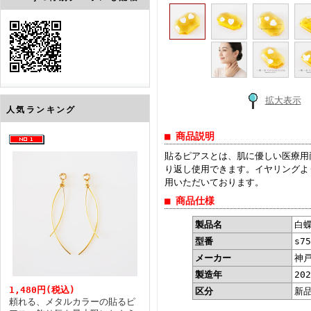
拡大表示
人気ランキング
■ 商品説明
貼るピアスとは、肌に優しい医療用
り返し使用できます。イヤリングよ
用いただいております。
■ 商品仕様
製品名
白
型番
s75
メーカー
神
製造年
20
1,480円(税込)
区分
新
頼れる、メタルカラーの貼るピ