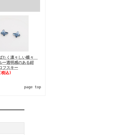
ばたく凛々しい蝶々
ルー透明感のある紺
ロフスキー
(税込)
page top