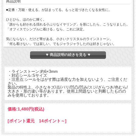
商品説明
■定番・万能・使える、が詰まってる。もっと近づきたくなる女性に。
ひとひら、ほのかに輝く。
「誰からも好かれる揺れる小ぶりなイヤリング」を形にしたら、こうなりました。
「オフィスでシンプルに着ける」なら、これに決定。
気にならない、だけど華がある、小さいクリスタルのラインストーン。
「何も着けない」では寂しい、でもジャラジャラしたのは好きじゃない。
そんな人にはこれがぴったり。
▼ 商品説明の続きを見る ▼
朝、何をつけるか迷ったらこれを着ければ間違いなし。
普段使いに、どんな髪型でも、どんなシーンでもおまかせな万能アイテム。
ピアスに見えるイヤリング、シールで耳に貼るから痛くない。当店を代表するロン
・ラインストーン:約6×3mm
グセラーの貼るピアスです。
・対応シール:Sサイズ
・注意点:シールをはがす際は過度な力を加えないよう、ご注意くだ
さい。
製品の特性上、小さなキズ/点/バリ/凹凸/凹み/スジ/ざらつき/色むら/
■頼れる、メタルカラーの貼るピアスコレクション。
大きさ・形の違い等があります。使用上問題ないと判断したものの
飾り気を最小限におさえた、その佇まいは、その人本来の魅力を引き出してくれま
みを使用しております。
す。 媚びた感じがないのに、繊細な女性らしさをさりげなく演出してくれる、優
れもの。 同じメタルでも、形が違うと雰囲気も変わるから、どれにしようか迷う
のも楽しい。 何点か持っていても飽きずに楽しめるのが魅力なのです。
価格:
1,480円
(税込)
[ポイント還元 14ポイント～]