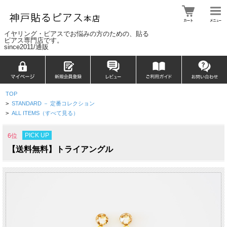
イヤリング・ピアスでお悩みの方のための、貼る
ピアス専門店です。
since2011/通販
TOP
>
STANDARD － 定番コレクション
>
ALL ITEMS（すべて見る）
PICK UP
6位
【送料無料】トライアングル