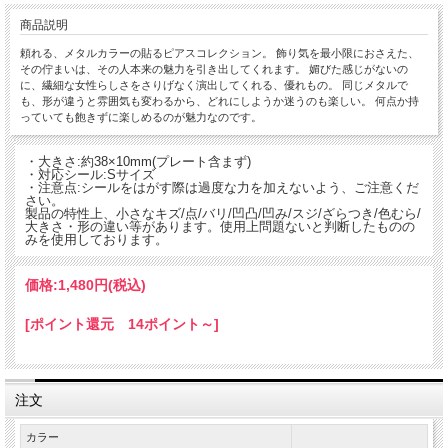
商品説明
頼れる、メタルカラーの貼るピアスコレクション。 飾り気を最小限におさえた、
その佇まいは、その人本来の魅力を引き出してくれます。 媚びた感じがないの
に、繊細な女性らしさをさりげなく演出してくれる、優れもの。 同じメタルで
も、形が違うと雰囲気も変わるから、どれにしようか迷うのも楽しい。 何点か持
っていても飽きずに楽しめるのが魅力なのです。
・大きさ:約38×10mm(プレート含まず)
・対応シール:Sサイズ
・注意点:シールをはがす際は過度な力を加えないよう、ご注意くだ
さい。
製品の特性上、小さなキズ/点/バリ/凹凸/凹み/スジ/ざらつき/色むら/
大きさ・形の違い等があります。使用上問題ないと判断したものの
みを使用しております。
価格:
1,480円
(税込)
[ポイント還元 14ポイント～]
注文
カラー