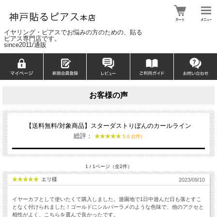
イヤリング・ピアスでお悩みの方のための、貼る
ピアス専門店です。
since2011/通販
お客様の声
【送料無料/対象商品】スターダストりぼんのカールライン
総評：
5.0 (2件)
1 / 1ページ（全2件）
エリ様
2023/09/10
イヤーカフとして使いたくて購入しました。遊園地で1日中遊んだ日も落とすこ
となく付けられました！ゴールドにシルバーラメのような色味で、他のアクセと
相性がよく、こちらを選んで良かったです。